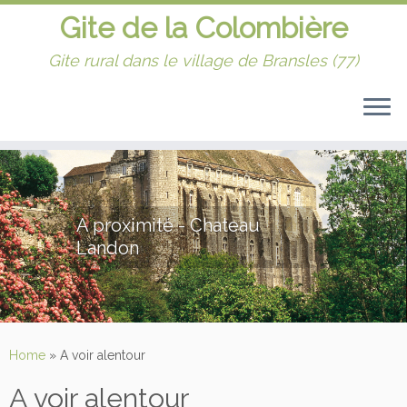
Gite de la Colombière
Gite rural dans le village de Bransles (77)
chateau-ete-1
Home
»
A voir alentour
A voir alentour